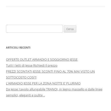
o
o
di
o
n
k
Ricerca
per:
ARTICOLI RECENTI
OFFERTE OUTLET ARMADIO E SOGGIORNO JESSE
Tutti I letti di Jesse Richiedi il prezzo
PREZZI SCONTATI JESSE: SCONTI FINO AL 70% MAI VISTO UN
SOTTOCOSTO COSI’!!
L’ARMADIO JESSE PER LA ZONA NOTTE E’ PLURIMO
Da Jesse: tavolo allungabile TRANOI, in legno massello e dalle linee
semplici, eleganti e pulite ..