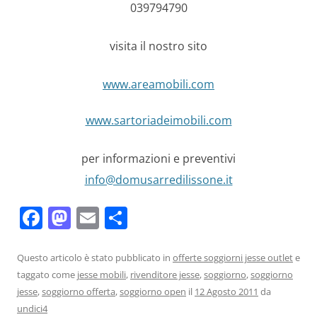
039794790
visita il nostro sito
www.areamobili.com
www.sartoriadeimobili.com
per informazioni e preventivi
info@domusarredilissone.it
F
M
E
C
a
a
m
o
c
st
ai
n
Questo articolo è stato pubblicato in
offerte soggiorni jesse outlet
e
taggato come
jesse mobili
,
rivenditore jesse
,
soggiorno
,
soggiorno
e
o
l
di
jesse
,
soggiorno offerta
,
soggiorno open
il
12 Agosto 2011
da
b
d
vi
undici4