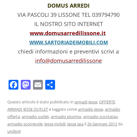
DOMUS ARREDI
VIA PASCOLI 39 LISSONE TEL 039794790
IL NOSTRO SITO INTERNET
www.domusarredilissone.it
WWW.SARTORIADEIMOBILI.COM
chiedi informazioni e preventivi scrivi a
info@domusarredilissone
F
M
E
C
a
a
m
o
c
st
ai
n
Questo articolo è stato pubblicato in
armadi Jesse
,
OFFERTE
ARMADI JESSE OUTLET
e taggato come
armadio jesse
,
armadio
e
o
l
di
offerta
,
armadio outlet
,
armadio plurimo
,
armadio scontatao
,
b
d
vi
armadio scorrevole
,
jesse mobili
,
jesse spa
il
26 Gennaio 2012
da
o
o
di
undici4