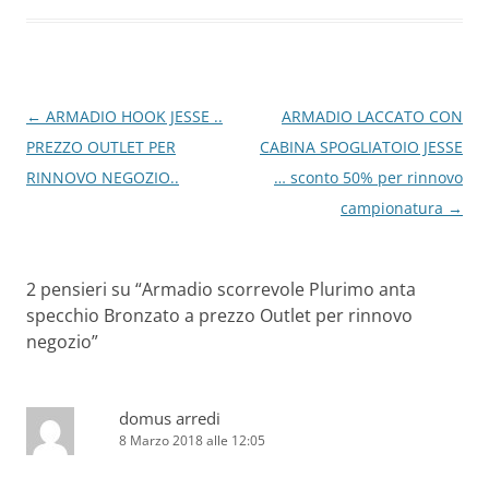
o
n
k
Navigazione
←
ARMADIO HOOK JESSE ..
ARMADIO LACCATO CON
articolo
PREZZO OUTLET PER
CABINA SPOGLIATOIO JESSE
RINNOVO NEGOZIO..
… sconto 50% per rinnovo
campionatura
→
2 pensieri su “
Armadio scorrevole Plurimo anta
specchio Bronzato a prezzo Outlet per rinnovo
negozio
”
domus arredi
8 Marzo 2018 alle 12:05