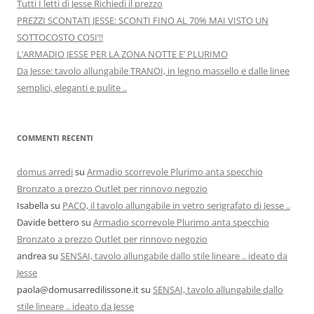
Tutti I letti di Jesse Richiedi il prezzo
PREZZI SCONTATI JESSE: SCONTI FINO AL 70% MAI VISTO UN
SOTTOCOSTO COSI’!!
L’ARMADIO JESSE PER LA ZONA NOTTE E’ PLURIMO
Da Jesse: tavolo allungabile TRANOI, in legno massello e dalle linee
semplici, eleganti e pulite ..
COMMENTI RECENTI
domus arredi
su
Armadio scorrevole Plurimo anta specchio
Bronzato a prezzo Outlet per rinnovo negozio
Isabella
su
PACO, il tavolo allungabile in vetro serigrafato di Jesse ..
Davide bettero
su
Armadio scorrevole Plurimo anta specchio
Bronzato a prezzo Outlet per rinnovo negozio
andrea
su
SENSAI, tavolo allungabile dallo stile lineare .. ideato da
Jesse
paola@domusarredilissone.it
su
SENSAI, tavolo allungabile dallo
stile lineare .. ideato da Jesse