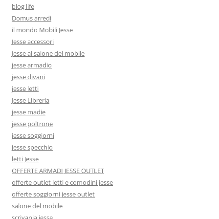
blog life
Domus arredi
il mondo Mobili Jesse
Jesse accessori
Jesse al salone del mobile
jesse armadio
jesse divani
jesse letti
Jesse Libreria
jesse madie
jesse poltrone
jesse soggiorni
jesse specchio
letti Jesse
OFFERTE ARMADI JESSE OUTLET
offerte outlet letti e comodini jesse
offerte soggiorni jesse outlet
salone del mobile
scrivania jesse