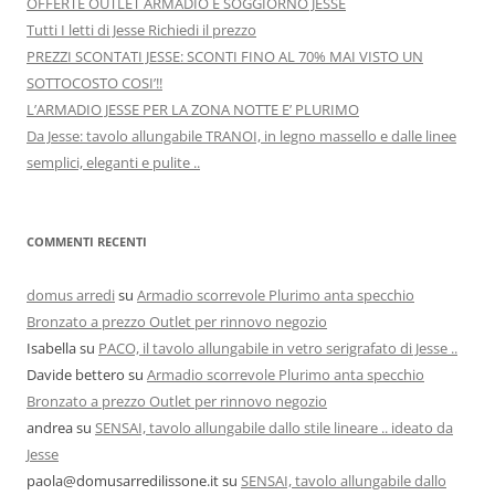
OFFERTE OUTLET ARMADIO E SOGGIORNO JESSE
Tutti I letti di Jesse Richiedi il prezzo
PREZZI SCONTATI JESSE: SCONTI FINO AL 70% MAI VISTO UN
SOTTOCOSTO COSI’!!
L’ARMADIO JESSE PER LA ZONA NOTTE E’ PLURIMO
Da Jesse: tavolo allungabile TRANOI, in legno massello e dalle linee
semplici, eleganti e pulite ..
COMMENTI RECENTI
domus arredi
su
Armadio scorrevole Plurimo anta specchio
Bronzato a prezzo Outlet per rinnovo negozio
Isabella
su
PACO, il tavolo allungabile in vetro serigrafato di Jesse ..
Davide bettero
su
Armadio scorrevole Plurimo anta specchio
Bronzato a prezzo Outlet per rinnovo negozio
andrea
su
SENSAI, tavolo allungabile dallo stile lineare .. ideato da
Jesse
paola@domusarredilissone.it
su
SENSAI, tavolo allungabile dallo