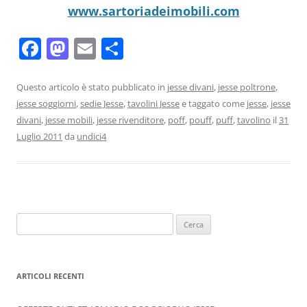
www.sartoriadeimobili.com
F
M
E
C
a
a
m
o
c
st
ai
n
Questo articolo è stato pubblicato in
jesse divani
,
jesse poltrone
,
jesse soggiorni
,
sedie Jesse
,
tavolini Jesse
e taggato come
jesse
,
jesse
e
o
l
di
divani
,
jesse mobili
,
jesse rivenditore
,
poff
,
pouff
,
puff
,
tavolino
il
31
b
d
vi
Luglio 2011
da
undici4
o
o
di
o
n
k
Ricerca
per:
ARTICOLI RECENTI