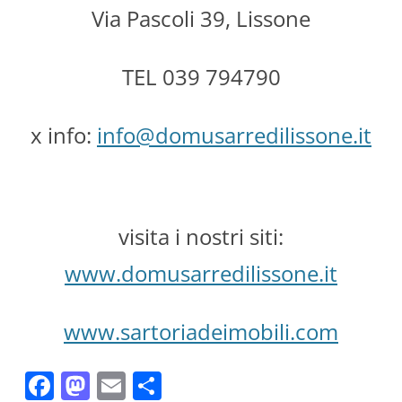
Via Pascoli 39, Lissone
TEL 039 794790
x info:
info@domusarredilissone.it
visita i nostri siti:
www.domusarredilissone.it
www.sartoriadeimobili.com
F
M
E
C