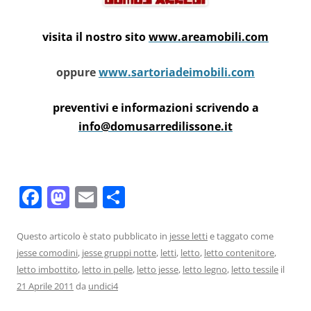
visita il nostro sito
www.areamobili.com
oppure
www.sartoriadeimobili.com
preventivi e informazioni scrivendo a
info@domusarredilissone.it
F
M
E
C
a
a
m
o
c
st
ai
n
Questo articolo è stato pubblicato in
jesse letti
e taggato come
jesse comodini
,
jesse gruppi notte
,
letti
,
letto
,
letto contenitore
,
e
o
l
di
letto imbottito
,
letto in pelle
,
letto jesse
,
letto legno
,
letto tessile
il
b
d
vi
21 Aprile 2011
da
undici4
o
o
di