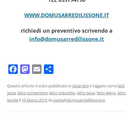
WWW.DOMUSARREDILISSONE.IT
richiedi un preventivo scrivendo a
info@domusarredilissone.it
F
M
E
C
a
a
m
o
c
st
ai
n
Questo articolo è stato pubblicato in
jesse letti
e taggato come
letti
jesse
,
letto contenitore
,
letto imbottito
,
letto jesse
,
letto legno
,
letto
e
o
l
di
tessile
il
10 Marzo 2015
da
paola@domusarredilissone.it
b
d
vi
o
o
di
o
n