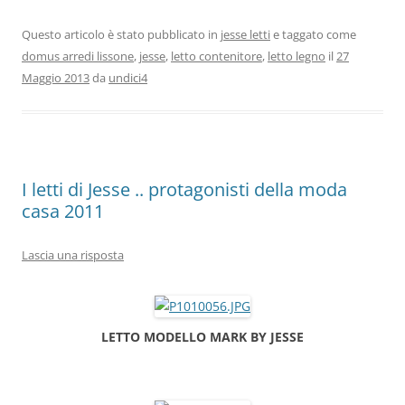
a
a
m
o
c
st
ai
n
Questo articolo è stato pubblicato in
jesse letti
e taggato come
domus arredi lissone
,
jesse
,
letto contenitore
,
letto legno
il
27
e
o
l
di
Maggio 2013
da
undici4
b
d
vi
o
o
di
o
n
k
I letti di Jesse .. protagonisti della moda
casa 2011
Lascia una risposta
LETTO MODELLO MARK BY JESSE