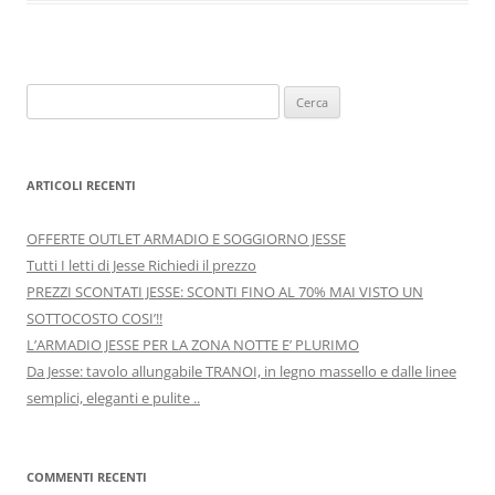
o
n
k
Ricerca
per:
ARTICOLI RECENTI
OFFERTE OUTLET ARMADIO E SOGGIORNO JESSE
Tutti I letti di Jesse Richiedi il prezzo
PREZZI SCONTATI JESSE: SCONTI FINO AL 70% MAI VISTO UN
SOTTOCOSTO COSI’!!
L’ARMADIO JESSE PER LA ZONA NOTTE E’ PLURIMO
Da Jesse: tavolo allungabile TRANOI, in legno massello e dalle linee
semplici, eleganti e pulite ..
COMMENTI RECENTI