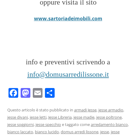
oppure visita il sito
www.sartoriadeimobili.com
info e preventivi scrivendo a
info@domusarredilissone.it
F
M
E
C
a
a
m
o
c
st
ai
n
Questo articolo è stato pubblicato in
armadi Jesse
,
jesse armadio
,
jesse divani
,
jesse letti
,
Jesse Libreria
,
jesse madie
,
jesse poltrone
,
e
o
l
di
jesse soggiorni
,
jesse specchio
e taggato come
arredamento bianco
,
b
d
vi
bianco laccato
,
bianco lucido
,
domus arredi lissone
,
jesse
,
jesse