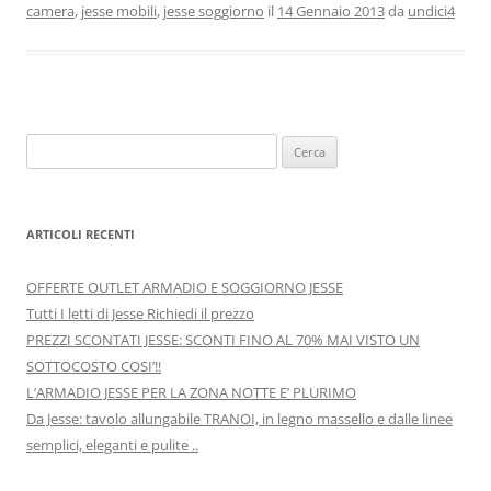
o
o
di
camera
,
jesse mobili
,
jesse soggiorno
il
14 Gennaio 2013
da
undici4
o
n
k
Ricerca
per:
ARTICOLI RECENTI
OFFERTE OUTLET ARMADIO E SOGGIORNO JESSE
Tutti I letti di Jesse Richiedi il prezzo
PREZZI SCONTATI JESSE: SCONTI FINO AL 70% MAI VISTO UN
SOTTOCOSTO COSI’!!
L’ARMADIO JESSE PER LA ZONA NOTTE E’ PLURIMO
Da Jesse: tavolo allungabile TRANOI, in legno massello e dalle linee
semplici, eleganti e pulite ..