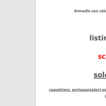
Armadio con cabi
list
s
sol
cassettiera, portapantaloni es