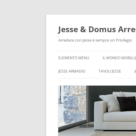
Vai
al
contenuto
Jesse & Domus Arre
Arredare con Jesse è sempre un Privilegio
ELEMENTO MENU
IL MONDO MOBILI 
JESSE ARMADIO
TAVOLI JESSE