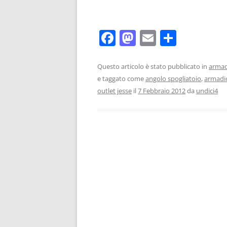
F
M
E
C
a
a
m
o
c
st
ai
n
Questo articolo è stato pubblicato in
armad
e taggato come
angolo spogliatoio
,
armadi
e
o
l
di
outlet jesse
il
7 Febbraio 2012
da
undici4
b
d
vi
o
o
di
o
n
k