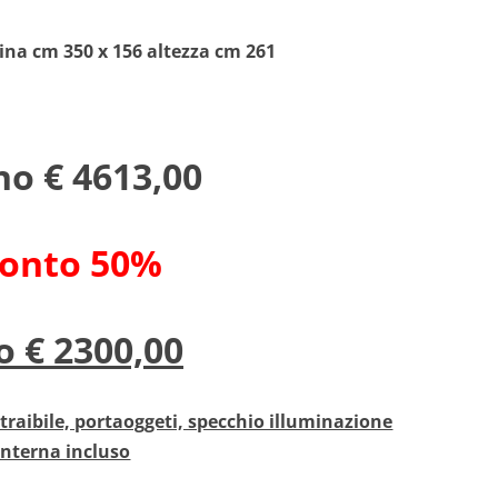
na cm 350 x 156 altezza cm 261
ino € 4613,00
conto 50%
o € 2300,00
traibile, portaoggeti, specchio illuminazione
interna incluso