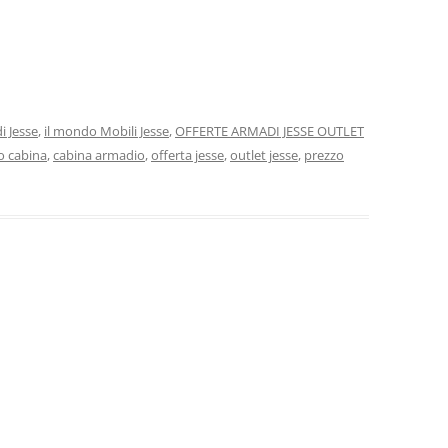
i Jesse
,
il mondo Mobili Jesse
,
OFFERTE ARMADI JESSE OUTLET
o cabina
,
cabina armadio
,
offerta jesse
,
outlet jesse
,
prezzo