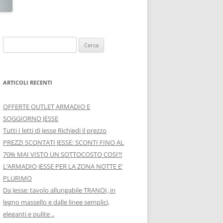
Ricerca
per:
ARTICOLI RECENTI
OFFERTE OUTLET ARMADIO E
SOGGIORNO JESSE
Tutti I letti di Jesse Richiedi il prezzo
PREZZI SCONTATI JESSE: SCONTI FINO AL
70% MAI VISTO UN SOTTOCOSTO COSI’!!
L’ARMADIO JESSE PER LA ZONA NOTTE E’
PLURIMO
Da Jesse: tavolo allungabile TRANOI, in
legno massello e dalle linee semplici,
eleganti e pulite ..