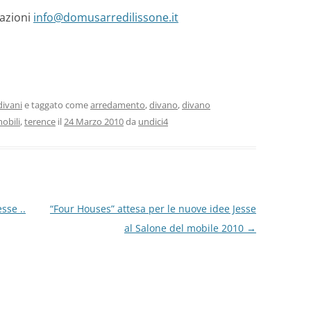
azioni
info@domusarredilissone.it
divani
e taggato come
arredamento
,
divano
,
divano
obili
,
terence
il
24 Marzo 2010
da
undici4
sse ..
“Four Houses” attesa per le nuove idee Jesse
al Salone del mobile 2010
→