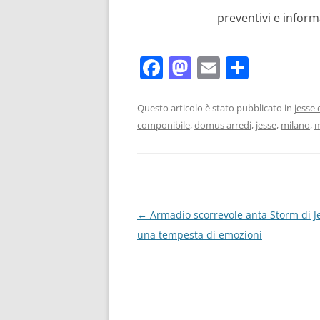
preventivi e inform
F
M
E
C
a
a
m
o
c
st
ai
n
Questo articolo è stato pubblicato in
jesse 
componibile
,
domus arredi
,
jesse
,
milano
,
m
e
o
l
di
b
d
vi
o
o
di
o
n
Navigazione
←
Armadio scorrevole anta Storm di Je
k
articolo
una tempesta di emozioni