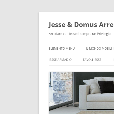
Vai
al
contenuto
Jesse & Domus Arre
Arredare con Jesse è sempre un Privilegio
ELEMENTO MENU
IL MONDO MOBILI 
JESSE ARMADIO
TAVOLI JESSE