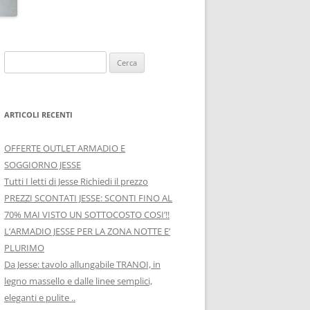
Ricerca
per:
ARTICOLI RECENTI
OFFERTE OUTLET ARMADIO E
SOGGIORNO JESSE
Tutti I letti di Jesse Richiedi il prezzo
PREZZI SCONTATI JESSE: SCONTI FINO AL
70% MAI VISTO UN SOTTOCOSTO COSI’!!
L’ARMADIO JESSE PER LA ZONA NOTTE E’
PLURIMO
Da Jesse: tavolo allungabile TRANOI, in
legno massello e dalle linee semplici,
eleganti e pulite ..