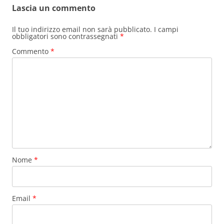
Lascia un commento
o
o
di
o
n
Il tuo indirizzo email non sarà pubblicato.
I campi
obbligatori sono contrassegnati
*
k
Commento
*
Nome
*
Email
*