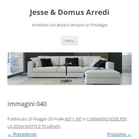
Vai
al
Jesse & Domus Arredi
contenuto
Arredare con Jesse è sempre un Privilegio
Menu
Immagini 040
Pubblicato
29 Maggio 2014
alle
607 × 397
in
L’ARMADIO JESSE PER
LA ZONA NOTTE E’ PLURIMO
.
← Precedente
Prossimo →